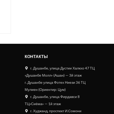
КОНТАКТЫ
г. Душанбе, улица Дустии Халкхо 47 ТЦ
«Душанбе Молл» (Ашан) — 3й этаж
г. Душанбе улица Фотех Ниези 36 ТЦ
Мулиен (Ориентир: Цум)
г. Душанбе, улица Фирдавси 8
ТЦ«Сиёма» — 1й этаж
г. Худжанд, проспект И.Сомони