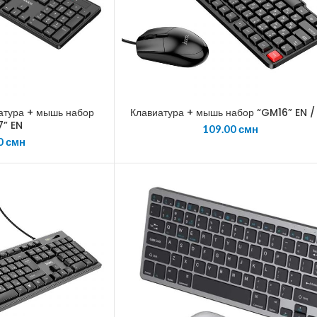
атура + мышь набор
Клавиатура + мышь набор “GM16” EN /
7” EN
109.00
смн
0
смн