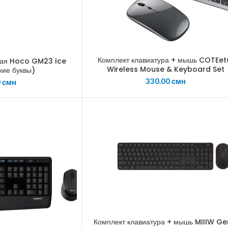
Комплект клавиатура + мышь COTEet
ная Hoco GM23 Ice
Wireless Mouse & Keyboard Set
кие буквы)
330.00
смн
0
смн
Комплект клавиатура + мышь MIIIW Ge