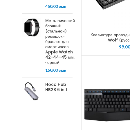
450.00
смн
Металлический
блочный
(стальной)
Клавиатура провод
ремешок-
Wolf (русс
браслет для
смарт часов
99.0
Apple Watch
42-44-45 мм,
черный
150.00
смн
Hoco Hub
HB28 6 in 1