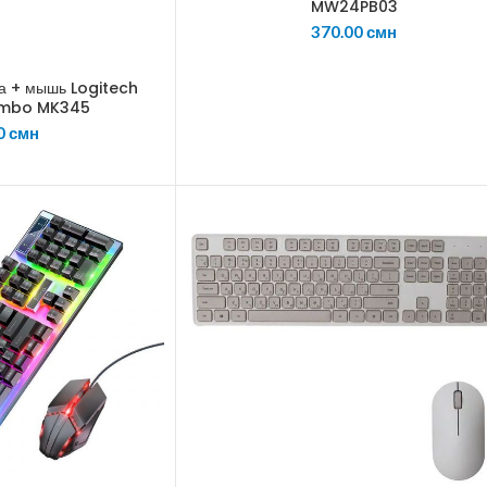
MW24PB03
370.00
смн
ра + мышь Logitech
ombo MK345
0
смн