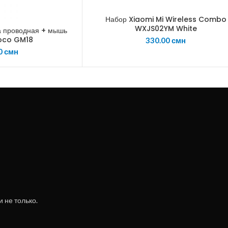
Набор Xiaomi Mi Wireless Combo
WXJS02YM White
а проводная + мышь
Hoco GM18
330.00
смн
0
смн
 не только.