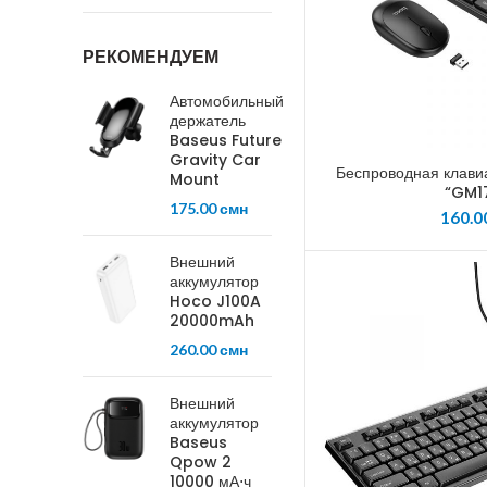
РЕКОМЕНДУЕМ
Автомобильный
держатель
Baseus Future
Gravity Car
Беспроводная клави
Mount
“GM1
175.00
смн
160.0
Внешний
аккумулятор
Hoco J100A
20000mAh
260.00
смн
Внешний
аккумулятор
Baseus
Qpow 2
10000 мА⋅ч