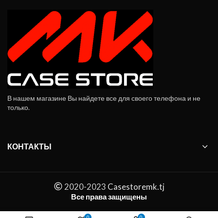
В нашем магазине Вы найдете все для своего телефона и не
только.
КОНТАКТЫ
2020-2023
Casestoremk.tj
Все права защищены
Набор отверток Xiaomi Mijia MJDDLSD003QW 24 в 1 quantity
0
0