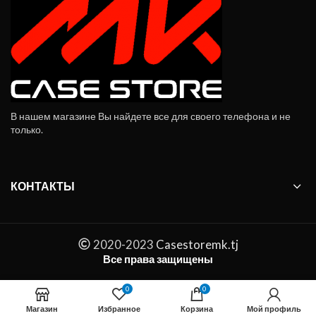
В нашем магазине Вы найдете все для своего телефона и не
только.
КОНТАКТЫ
2020-2023
Casestoremk.tj
Все права защищены
Термос вакуумный Xiaomi Mijia MJBWH02PL 2л quantity
0
0
ADD TO CART
Магазин
Избранное
Корзина
Мой профиль