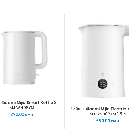
 Xiaomi Mijia Smart Kettle 3
MJDSH08YM
Чайник Xiaomi Mijia Electric K
MJJYSH02YM 1.5 л
390.00
смн
550.00
смн