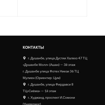
КОНТАКТЫ
г. Душанбе, улица Дустии Халкхо 47 ТЦ
«Душанбе Молл» (Ашан) — 3й этаж
г. Душанбе улица Фотех Ниези 36 ТЦ
Мулиен (Ориентир: Цум)
г. Душанбе, улица Фирдавси 8
ТЦ«Сиёма» — 1й этаж
г. Худжанд, проспект И.Сомони
(Универмаг)