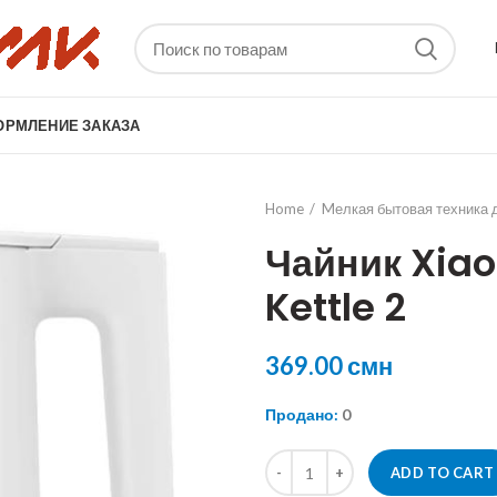
ОРМЛЕНИЕ ЗАКАЗА
Home
Mелкая бытовая техника 
Чайник Xiaom
Kettle 2
369.00
смн
Продано:
0
Чайник Xiaomi Mijia Electric Kettl
ADD TO CART