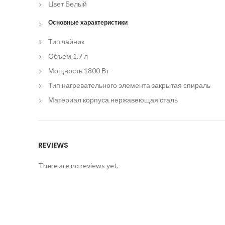
Цвет
Белый
Основные характеристики
Тип
чайник
Объем
1.7 л
Мощность
1800 Вт
Тип нагревательного элемента
закрытая спираль
Материал корпуса
нержавеющая сталь
Дополнительные характеристики
Высота
158 мм
REVIEWS
Ширина
227 мм
There are no reviews yet.
Глубина
262 мм
Вес
1200 гр